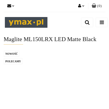
(
0
)
Zaloguj się
Zarejestruj się
Dodaj zgłoszenie
Maglite ML150LRX LED Matte Black
NOWOŚĆ
POLECAMY