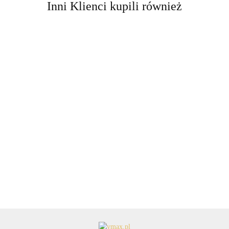
Inni Klienci kupili również
EBLCL
Maglite
Latarka
ML150
Latarka
Latarka
Latarka
Maglite Mag-
LED
849.90
akumulatorowa
akumulatorowa
akumulatorowa
Tac
689.00
Maglite
Maglite Mag-
Maglite
Rechargeable
699.90
749.90
849.90
ML150LRSX
Tac
ML150LR
LED
LED
Rechargeable
LED
LED z
profilowaną
głowicą