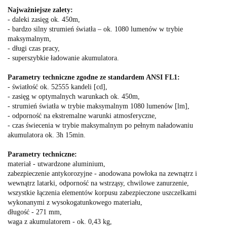
Najważniejsze zalety:
- daleki zasięg ok. 450m,
- bardzo silny strumień światła – ok. 1080 lumenów w trybie
maksymalnym,
- długi czas pracy,
- superszybkie ładowanie akumulatora.
Parametry techniczne zgodne ze standardem ANSI FL1:
- światłość ok. 52555 kandeli [cd],
- zasięg w optymalnych warunkach ok. 450m,
- strumień światła w trybie maksymalnym 1080 lumenów [lm],
- odporność na ekstremalne warunki atmosferyczne,
- czas świecenia w trybie maksymalnym po pełnym naładowaniu
akumulatora ok. 3h 15min.
Parametry techniczne:
materiał - utwardzone aluminium,
zabezpieczenie antykorozyjne - anodowana powłoka na zewnątrz i
wewnątrz latarki, odporność na wstrząsy, chwilowe zanurzenie,
wszystkie łączenia elementów korpusu zabezpieczone uszczelkami
wykonanymi z wysokogatunkowego materiału,
długość - 271 mm,
waga z akumulatorem - ok. 0,43 kg,