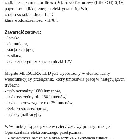
zasilanie - akumulator litowo-żelazowo-fosforowy (LiFePO4) 6,4V,
pojemność 3,0Ah, energia elektryczna 19,2Wh,
źródło światła – dioda LED,
klasa wodoszczelności - IPX4.
Zawartość zestawu:
- latarka,
- akumulator,
- stacja ładująca,
- zasilacz,
- adapter do gniazdka zapalniczki 12V.
Maglite ML150LRX LED jest wyposażony w elektroniczny
wielofunkcyjny przełącznik, który umożliwia pracę w następujących
trybach:
- tryb normalny 1080 lumenów,
- tryb oszczędny ok. 138 lumenów,
- tryb superoszczędny ok. 25 lumenów,
- światło stroboskopowe,
- tryb sygnalizacyjny.
W/w funkcje są połączone w cztery zestawy po trzy funkcje.
Opis działania elektronicznego przełącznika:
1 - pojedyncze naciśnięcie przełącznika - aktywacja funkcji 1),