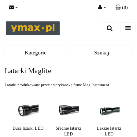
(
0
)
Zaloguj się
Zarejestruj się
Dodaj zgłoszenie
Kategorie
Szukaj
Latarki Maglite
Latarki produkowane przez amerykańską firmę Mag Instrument.
Duże latarki LED
Średnie latarki
Lekkie latarki
LED
LED