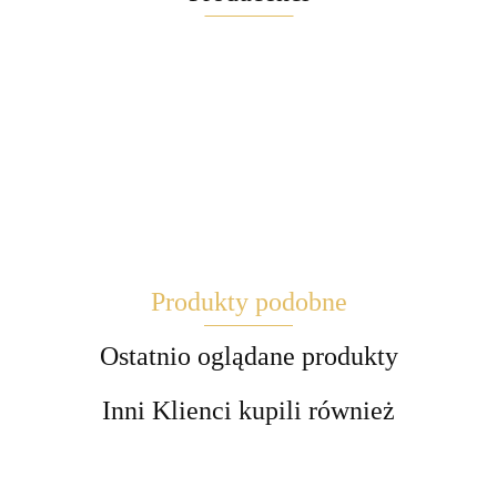
Maglite
Produkty podobne
Brite
Ostatnio oglądane produkty
Inni Klienci kupili również
EBLCL