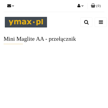
(
0
)
Zaloguj się
Zarejestruj się
Dodaj zgłoszenie
Mini Maglite AA - przełącznik