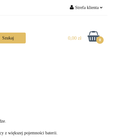
Strefa klienta
Zaloguj się
Zarejestruj się
0,00 zł
0
Dodaj zgłoszenie
dze.
cy z większej pojemności baterii.