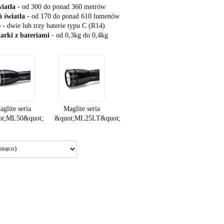
wiatła
- od 300 do ponad 360 metrów
 światła
- od 170 do ponad 610 lumenów
e
- dwie lub trzy baterie typu C (R14)
arki z bateriami
- od 0,3kg do 0,4kg
aglite seria
Maglite seria
ot;ML50&quot;
&quot;ML25LT&quot;