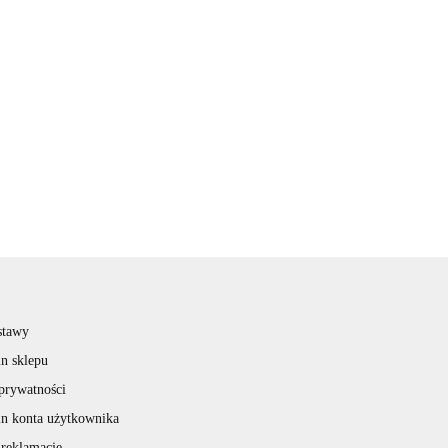
stawy
n sklepu
 prywatności
n konta użytkownika
 reklamacje