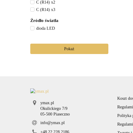
C (R14) x2
C (R14) x3
Źródło światła
dioda LED
Pokaż
Koszt do
ymax.pl
Regulami
Okulickiego 7/9
05-500 Piaseczno
Polityka
info@ymax.pl
Regulami
+48 22 228 2186
Zwroty i