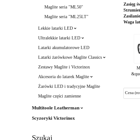
Zasięg ś
Maglite seria "ML50"
Strumień
Zasilani
Maglite seria "ML25LT"
Waga lat
Lekkie latarki LED
Ultralekkie latarki LED
Latarki akumulatorowe LED
Latarki żarówkowe Maglite Classics
Zestawy Maglite i Victorinox
M
&qu
Akcesoria do latarek Maglite
Żarówki LED i tradycyjne Maglite
Maglite części zamienne
Multitoole Leatherman
Scyzoryki Victorinox
Szukaj