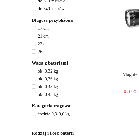
do 310 metrów
do 340 metrów
Długość przybliżona
17 cm
21 cm
22 cm
26 cm
Waga z bateriami
ok. 0,32 kg
Maglit
ok. 0,36 kg
ok. 0,43 kg
389.90
ok. 0,45 kg
Kategoria wagowa
średnia 0,3-0,6 kg
Rodzaj i ilość baterii