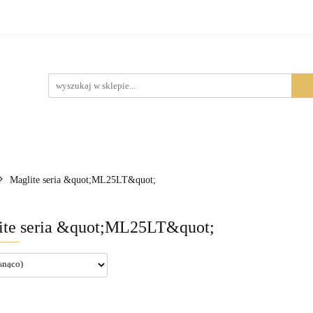
Produkty
Maglite seria &quot;ML25LT&quot;
ite seria &quot;ML25LT&quot;