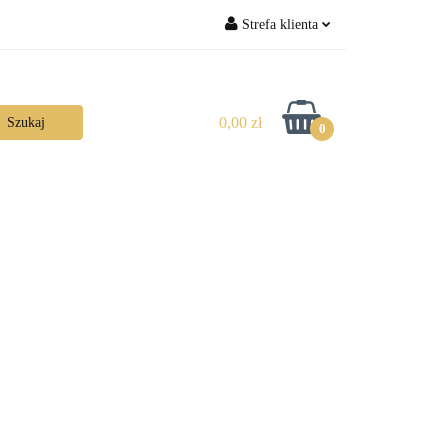
Strefa klienta
Zaloguj się
Zarejestruj się
0,00 zł
0
Dodaj zgłoszenie