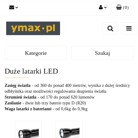
(
0
)
Zaloguj się
Zarejestruj się
Dodaj zgłoszenie
Kategorie
Szukaj
Duże latarki LED
Zasięg światła
- od 360 do ponad 400 metrów, wynika z dużej średnicy
odbłyśnika oraz możliwości regulowania skupienia światła
Strumień światła
- od 170 do ponad 620 lumenów
Zasilanie
- dwie lub trzy baterie typu D (R20)
Waga latarki z bateriami
- od 0,6kg do 0,9kg