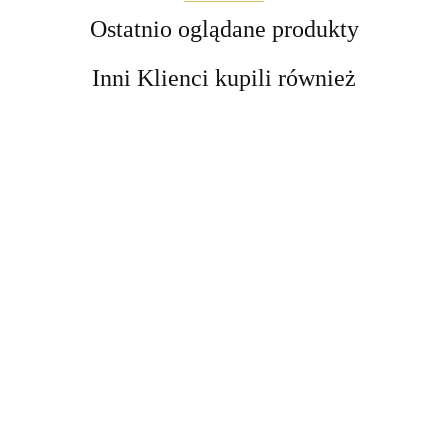
Ostatnio oglądane produkty
Inni Klienci kupili również
EBLCL
Maglite
Maglite
Maglite
Maglite
Maglite
ML300L
ML300L
ML300L
ML300LX
ML300LX
2D LED
3D LED
4D LED
2D LED
3D LED
389.90
399.90
599.90
439.90
449.90
Black
Black
Black
Black
Black