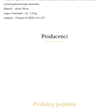
wysokogatunkowego materiału,
długość - około 49cm,
waga z bateriami - ok. 1,4 kg,
zasilanie - 6 baterii D (R20), 6x1,5V.
Producenci
Maglite
Produkty podobne
Brite