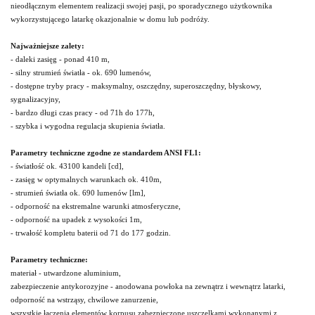
nieodłącznym elementem realizacji swojej pasji, po sporadycznego użytkownika
wykorzystującego latarkę okazjonalnie w domu lub podróży.
Najważniejsze zalety:
- daleki zasięg - ponad 410 m,
- silny strumień światła - ok. 690 lumenów,
- dostępne tryby pracy - maksymalny, oszczędny, superoszczędny, błyskowy,
sygnalizacyjny,
- bardzo długi czas pracy - od 71h do 177h,
- szybka i wygodna regulacja skupienia światła.
Parametry techniczne zgodne ze standardem ANSI FL1:
- światłość ok. 43100 kandeli [cd],
- zasięg w optymalnych warunkach ok. 410m,
- strumień światła ok. 690 lumenów [lm],
- odporność na ekstremalne warunki atmosferyczne,
- odporność na upadek z wysokości 1m,
- trwałość kompletu baterii od 71 do 177 godzin.
Parametry techniczne:
materiał - utwardzone aluminium,
zabezpieczenie antykorozyjne - anodowana powłoka na zewnątrz i wewnątrz latarki,
odporność na wstrząsy, chwilowe zanurzenie,
wszystkie łączenia elementów korpusu zabezpieczone uszczelkami wykonanymi z