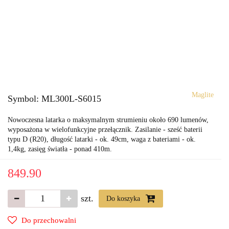
Maglite
Symbol:
ML300L-S6015
Nowoczesna latarka o maksymalnym strumieniu około 690 lumenów,
wyposażona w wielofunkcyjne przełącznik. Zasilanie - sześć baterii
typu D (R20), długość latarki - ok. 49cm, waga z bateriami - ok.
1,4kg, zasięg światła - ponad 410m.
849.90
szt.
Do koszyka
Do przechowalni