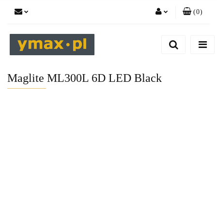
(
0
)
Zaloguj się
Zarejestruj się
Dodaj zgłoszenie
Maglite ML300L 6D LED Black