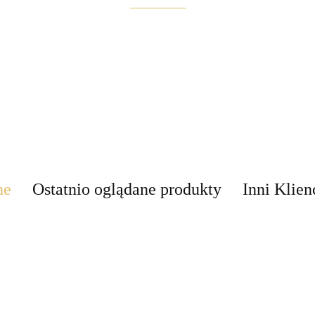
Maglite
ne
Ostatnio oglądane produkty
Inni Klien
Brite
EBLCL