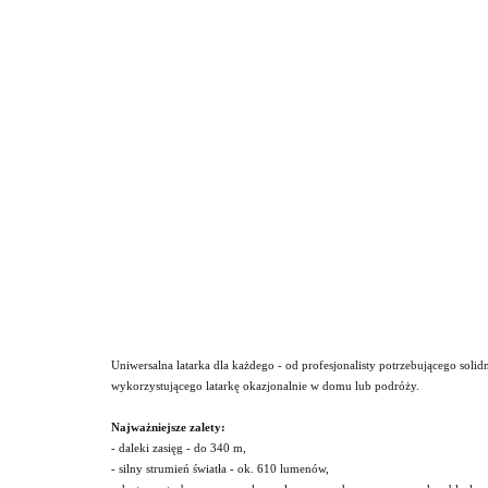
Uniwersalna latarka dla każdego - od profesjonalisty potrzebującego soli
wykorzystującego latarkę okazjonalnie w domu lub podróży.
Najważniejsze zalety:
- daleki zasięg - do 340 m,
- silny strumień światła - ok. 610 lumenów,