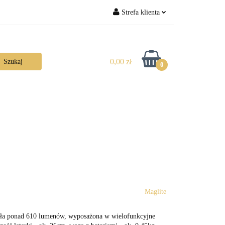
Strefa klienta
Zaloguj się
Zarejestruj się
0,00 zł
0
Dodaj zgłoszenie
Maglite
tła ponad 610 lumenów, wyposażona w wielofunkcyjne