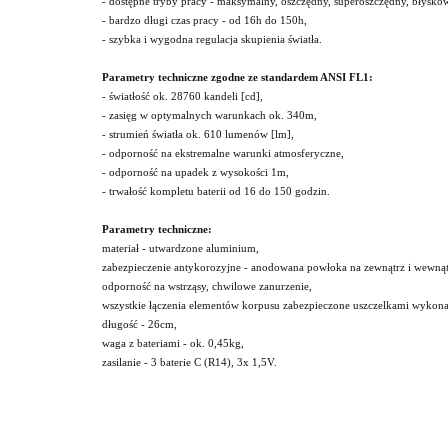
- dostępne tryby pracy - maksymalny, oszczędny, superoszczędny, błyskow
- bardzo długi czas pracy - od 16h do 150h,
- szybka i wygodna regulacja skupienia światła.
Parametry techniczne zgodne ze standardem ANSI FL1:
- światłość ok. 28760 kandeli [cd],
- zasięg w optymalnych warunkach ok. 340m,
- strumień światła ok. 610 lumenów [lm],
- odporność na ekstremalne warunki atmosferyczne,
- odporność na upadek z wysokości 1m,
- trwałość kompletu baterii od 16 do 150 godzin.
Parametry techniczne:
materiał - utwardzone aluminium,
zabezpieczenie antykorozyjne - anodowana powłoka na zewnątrz i wewnątr
odporność na wstrząsy, chwilowe zanurzenie,
wszystkie łączenia elementów korpusu zabezpieczone uszczelkami wyko
długość - 26cm,
waga z bateriami - ok. 0,45kg,
zasilanie - 3 baterie C (R14), 3x 1,5V.