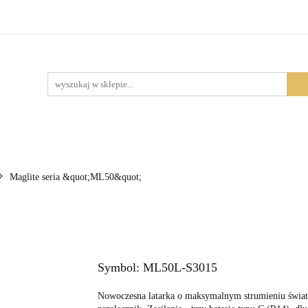
Produkty
Maglite seria &quot;ML50&quot;
Symbol:
ML50L-S3015
Nowoczesna latarka o maksymalnym strumieniu świa