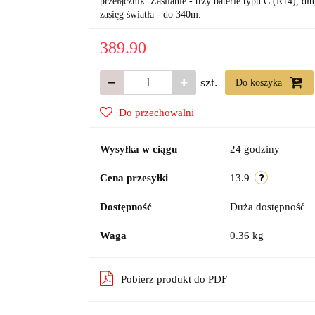
przełącznik. Zasilanie - trzy baterie typu C (R14), dł
zasięg światła - do 340m.
389.90
szt.
Do koszyka
Do przechowalni
Wysyłka w ciągu
24 godziny
Cena przesyłki
13.9
Dostępność
Duża dostępność
Waga
0.36 kg
Pobierz produkt do PDF