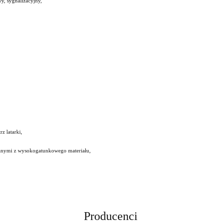
y, sygnalizacyjny,
z latarki,
nanymi z wysokogatunkowego materiału,
Producenci