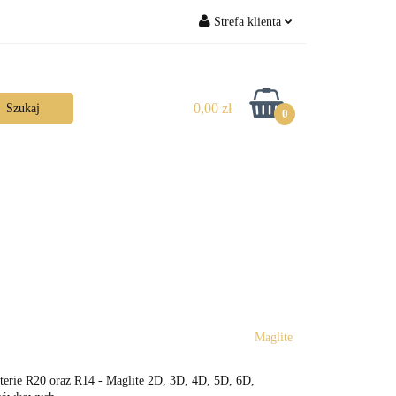
Strefa klienta
Zaloguj się
Zarejestruj się
0,00 zł
0
Dodaj zgłoszenie
Maglite
terie R20 oraz R14 - Maglite 2D, 3D, 4D, 5D, 6D,