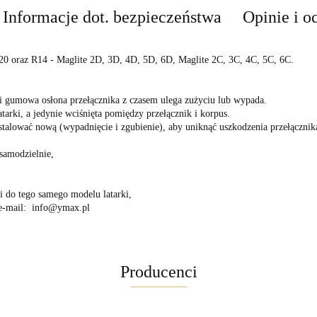
Informacje dot. bezpieczeństwa
Opinie i o
R20 oraz R14 - Maglite 2D, 3D, 4D, 5D, 6D, Maglite 2C, 3C, 4C, 5C, 6C.
ki gumowa osłona przełącznika z czasem ulega zużyciu lub wypada.
atarki, a jedynie wciśnięta pomiędzy przełącznik i korpus.
stalować nową (wypadnięcie i zgubienie), aby uniknąć uszkodzenia przełącznik
samodzielnie,
 do tego samego modelu latarki,
 e-mail: info@ymax.pl
Producenci