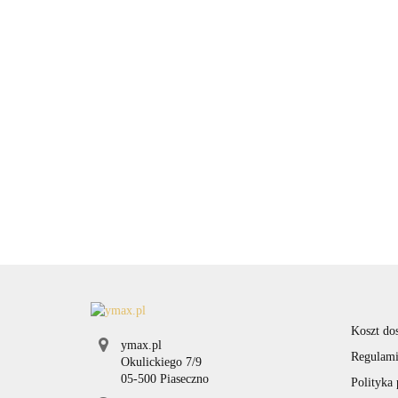
- zatyczka baterii
przełącznik
29.90
29.90
Odbłyśnik do latarek
Maglite 2D, 3D, 4D,
6D
29.99
Koszt do
ymax.pl
Regulami
Okulickiego 7/9
05-500 Piaseczno
Polityka