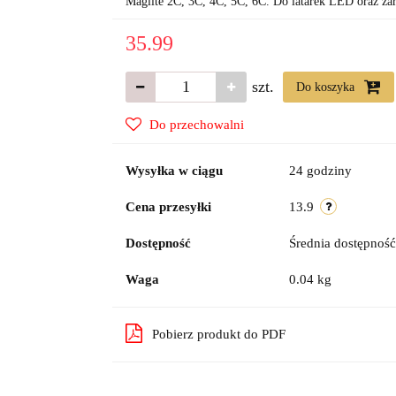
Maglite 2C, 3C, 4C, 5C, 6C. Do latarek LED oraz ż
35.99
szt.
Do koszyka
Do przechowalni
Wysyłka w ciągu
24 godziny
Cena przesyłki
13.9
Dostępność
Średnia dostępnoś
Waga
0.04 kg
Pobierz produkt do PDF