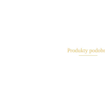
Produkty podob
Mini Maglite
Mini Maglite AA
AA -