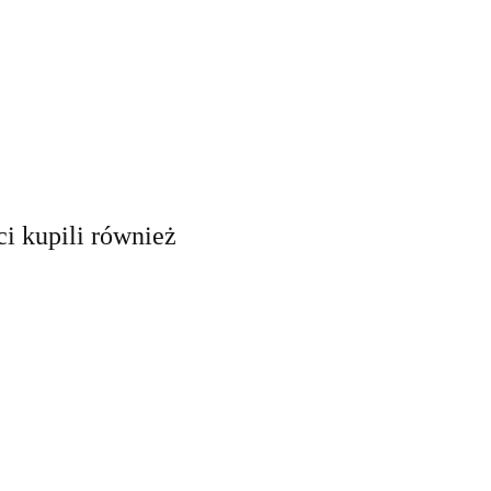
ci kupili również
ni Maglite
Przełącznik do
 - szkiełko