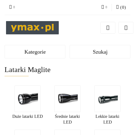
(
0
)
Zaloguj się
Zarejestruj się
Dodaj zgłoszenie
Kategorie
Szukaj
Latarki Maglite
Duże latarki LED
Średnie latarki
Lekkie latarki
LED
LED