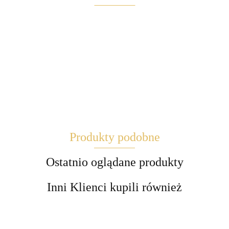
Maglite
Produkty podobne
Brite
Ostatnio oglądane produkty
Inni Klienci kupili również
EBLCL