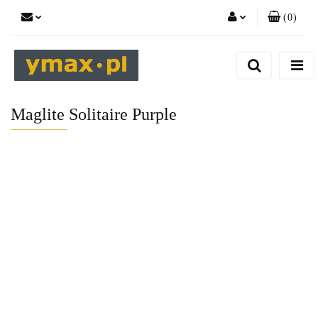
(
0
)
Zaloguj się
Zarejestruj się
Dodaj zgłoszenie
Maglite Solitaire Purple