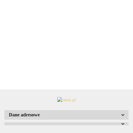
Maglite
Maglite
Maglite
Maglite
Maglite
Solitaire
Solitaire
Solitaire
Solitaire
Solitaire
Red
Pink
Blue
Black
Green
49.90
49.90
49.90
49.90
49.90
Dane adresowe