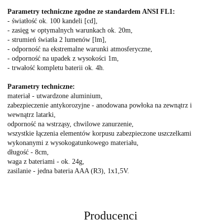
Parametry techniczne zgodne ze standardem ANSI FL1:
- światłość ok. 100 kandeli [cd],
- zasięg w optymalnych warunkach ok. 20m,
- strumień światła 2 lumenów [lm],
- odporność na ekstremalne warunki atmosferyczne,
- odporność na upadek z wysokości 1m,
- trwałość kompletu baterii ok. 4h.
Parametry techniczne:
materiał - utwardzone aluminium,
zabezpieczenie antykorozyjne - anodowana powłoka na zewnątrz i
wewnątrz latarki,
odporność na wstrząsy, chwilowe zanurzenie,
wszystkie łączenia elementów korpusu zabezpieczone uszczelkami
wykonanymi z wysokogatunkowego materiału,
długość - 8cm,
waga z bateriami - ok. 24g,
zasilanie - jedna bateria AAA (R3), 1x1,5V.
Producenci