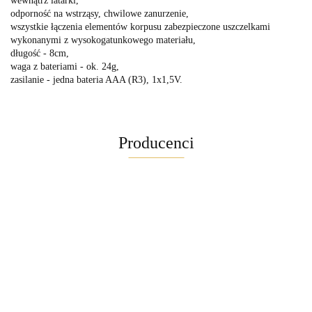
wewnątrz latarki,
odporność na wstrząsy, chwilowe zanurzenie,
wszystkie łączenia elementów korpusu zabezpieczone uszczelkami
wykonanymi z wysokogatunkowego materiału,
długość - 8cm,
waga z bateriami - ok. 24g,
zasilanie - jedna bateria AAA (R3), 1x1,5V.
Producenci
Maglite