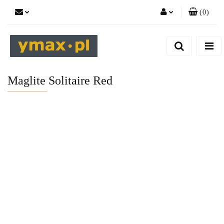
(
0
)
Zaloguj się
Zarejestruj się
Dodaj zgłoszenie
Maglite Solitaire Red