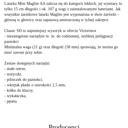
Latarka Mini Maglite AA zalicza się do kategorii lekkich, jej wymiary to
tylko 15 cm długości i ok. 107 g wagi z zainstalowanymi bateriami. Jak
wszystkie żarnikowe latarki Maglite jest wyposażona w dwie żarówki -
główną w głowicy oraz zapasową umieszczoną w tylnej zakrętce.
Classic SD to najmniejszy scyzoryk w ofercie Victorinox
- niezastąpione narzędzie m. in. do codziennej, szybkiej pielęgnacji
paznokci.
Minimalna waga (21 g) oraz długość (58 mm) sprawiają, że można go
mieć zawsze przy sobie.
Zestaw dostępnych narzędzi:
- małe ostrze,
- nożyczki,
- pilniczek do paznokci,
- wkrętak płaski o szerokości 2,5 mm,
- kółko do kluczy,
- wykałaczka,
- pęseta.
Producenci