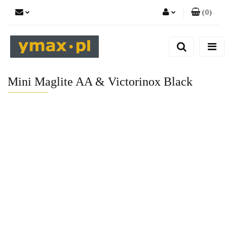
(
0
)
Zaloguj się
Zarejestruj się
Dodaj zgłoszenie
Mini Maglite AA & Victorinox Black