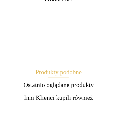
Maglite
Produkty podobne
Brite
Ostatnio oglądane produkty
Inni Klienci kupili również
EBLCL