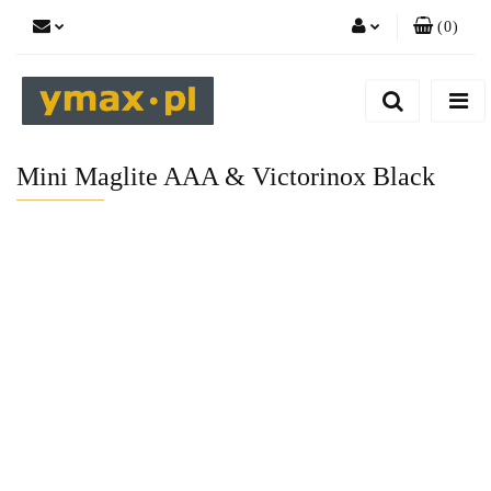
(
0
)
Zaloguj się
Zarejestruj się
Dodaj zgłoszenie
Mini Maglite AAA & Victorinox Black