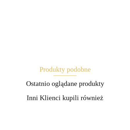
Maglite
Produkty podobne
Brite
Ostatnio oglądane produkty
Inni Klienci kupili również
EBLCL