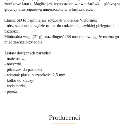
żarnikowe latarki Maglite jest wyposażona w dwie żarówki - główną w
głowicy oraz zapasową umieszczoną w tylnej zakrętce.
Classic SD to najmniejszy scyzoryk w ofercie Victorinox
- niezastąpione narzędzie m. in. do codziennej, szybkiej pielęgnacji
paznokci.
Minimalna waga (21 g) oraz długość (58 mm) sprawiają, że można go
mieć zawsze przy sobie.
Zestaw dostępnych narzędzi:
- małe ostrze,
- nożyczki,
- pilniczek do paznokci,
- wkrętak płaski o szerokości 2,5 mm,
- kółko do kluczy,
- wykałaczka,
- pęseta.
Producenci