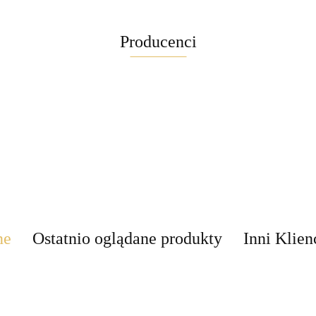
Producenci
Maglite
ne
Ostatnio oglądane produkty
Inni Klien
Brite