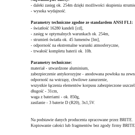
- daleki zasięg ok. 254m dzięki możliwości skupienia strumie
- wysoka wydajność.
Parametry techniczne zgodne ze standardem ANSI FL1:
- światłość 16280 kandeli [cd],
- zasięg w optymalnych warunkach ok. 254m,
- strumień światła ok. 45 lumenów [lm],
- odporność na ekstremalne warunki atmosferyczne,
- trwałość kompletu baterii ok. 10h.
Parametry techniczne:
materiał - utwardzone aluminium,
zabezpieczenie antykorozyjne - anodowana powłoka na zewnąt
odporność na wstrząsy, chwilowe zanurzenie,
wszystkie łączenia elementów korpusu zabezpieczone uszc
długość - 31cm,
waga z bateriami - ok. 850g,
zasilanie - 3 baterie D (R20), 3x1,5V.
Na podstawie danych producenta opracowane przez BRITE.
Kopiowanie całości lub fragmentów bez zgody firmy BRITE 