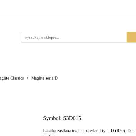
Produkty
lite Classics
Maglite seria D
Symbol:
S3D015
Latarka zasilana trzema bateriami typu D (R20). Dalek