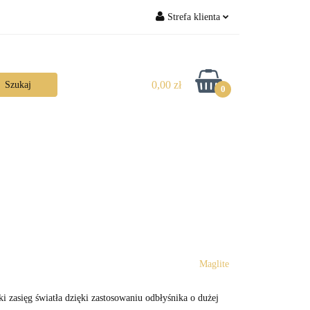
Strefa klienta
Zaloguj się
Zarejestruj się
0,00 zł
0
Dodaj zgłoszenie
Maglite
i zasięg światła dzięki zastosowaniu odbłyśnika o dużej