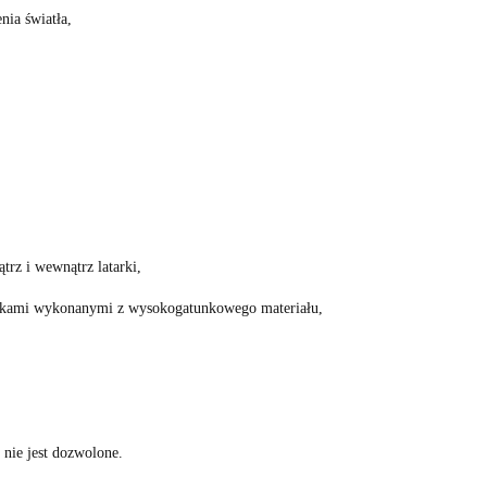
nia światła,
rz i wewnątrz latarki,
zelkami wykonanymi z wysokogatunkowego materiału,
nie jest dozwolone.