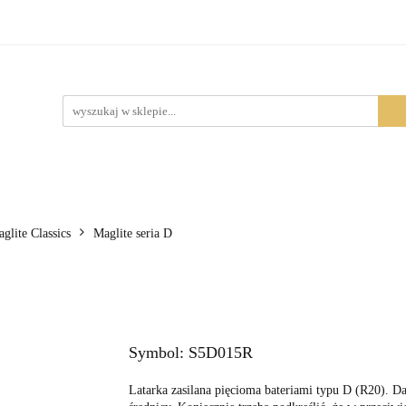
Produkty
lite Classics
Maglite seria D
Symbol:
S5D015R
Latarka zasilana pięcioma bateriami typu D (R20). Dal