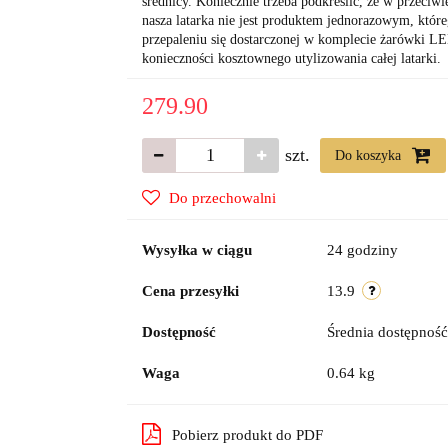
średnicy. Koniecznie trzeba podkreślić, że w przeciw
nasza latarka nie jest produktem jednorazowym, któr
przepaleniu się dostarczonej w komplecie żarówki L
konieczności kosztownego utylizowania całej latarki.
279.90
szt.
Do koszyka
Do przechowalni
Wysyłka w ciągu
24 godziny
Cena przesyłki
13.9
Dostępność
Średnia dostępnoś
Waga
0.64 kg
Pobierz produkt do PDF