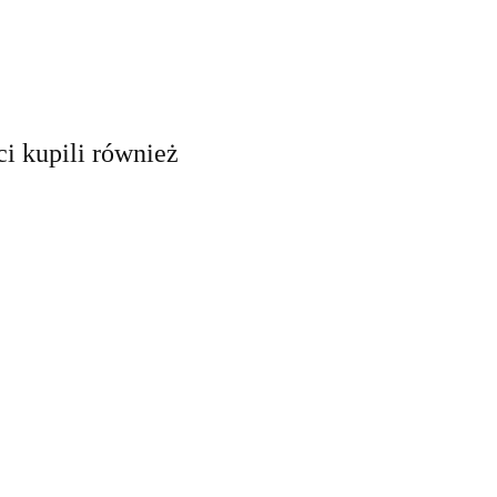
ci kupili również
glite 6D
Maglite 2D
lack
Black
9.90
189.90
Maglite 6D Black plus
LED