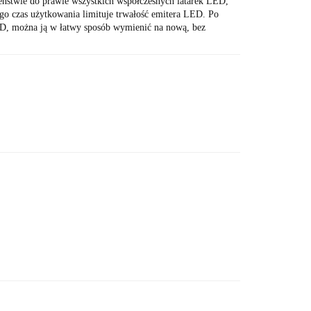
ieństwie do prawie wszystkich współczesnych latarek LED,
ego czas użytkowania limituje trwałość emitera LED. Po
ED, można ją w łatwy sposób wymienić na nową, bez
ć