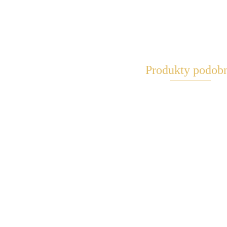
Produkty podob
Maglite 3D
Black
199.90
Maglite 2D Black plus
Maglite 3D B
LED
LED