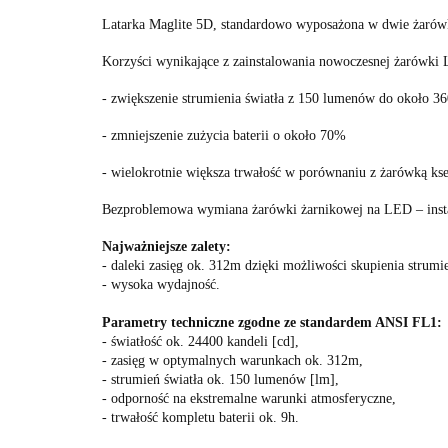
Latarka Maglite 5D, standardowo wyposażona w dwie żarówk
Korzyści wynikające z zainstalowania nowoczesnej żarówki
- zwiększenie strumienia światła z 150 lumenów do około 3
- zmniejszenie zużycia baterii o około 70%
- wielokrotnie większa trwałość w porównaniu z żarówką k
Bezproblemowa wymiana żarówki żarnikowej na LED – insta
Najważniejsze zalety:
- daleki zasięg ok. 312m dzięki możliwości skupienia strumie
- wysoka wydajność.
Parametry techniczne zgodne ze standardem ANSI FL1:
- światłość ok. 24400 kandeli [cd],
- zasięg w optymalnych warunkach ok. 312m,
- strumień światła ok. 150 lumenów [lm],
- odporność na ekstremalne warunki atmosferyczne,
- trwałość kompletu baterii ok. 9h.