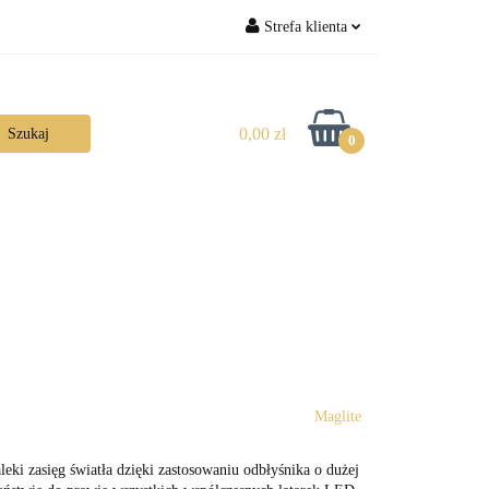
Strefa klienta
Zaloguj się
Zarejestruj się
0,00 zł
0
Dodaj zgłoszenie
Maglite
eki zasięg światła dzięki zastosowaniu odbłyśnika o dużej