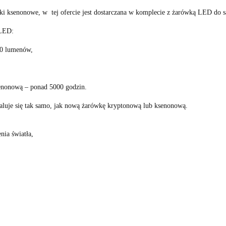
i ksenonowe, w tej ofercie jest dostarczana w komplecie z żarówką LED do s
 LED:
60 lumenów,
senonową – ponad 5000 godzin.
luje się tak samo, jak nową żarówkę kryptonową lub ksenonową.
nia światła,