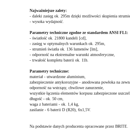
Najważniejsze zalety:
- daleki zasięg ok. 295m dzięki możliwości skupienia strumie
- wysoka wydajność.
Parametry techniczne zgodne ze standardem ANSI FL1:
- światłość ok. 21800 kandeli [cd],
- zasięg w optymalnych warunkach ok. 295m,
- strumień światła ok. 136 lumenów [lm],
- odporność na ekstremalne warunki atmosferyczne,
- trwałość kompletu baterii ok. 11h.
Parametry techniczne:
materiał - utwardzone aluminium,
zabezpieczenie antykorozyjne - anodowana powłoka na zewnąt
odporność na wstrząsy, chwilowe zanurzenie,
wszystkie łączenia elementów korpusu zabezpieczone uszc
długość - ok. 50 cm,
waga z bateriami - ok. 1,4 kg,
zasilanie - 6 baterii D (R20), 6x1,5V.
Na podstawie danych producenta opracowane przez BRITE.