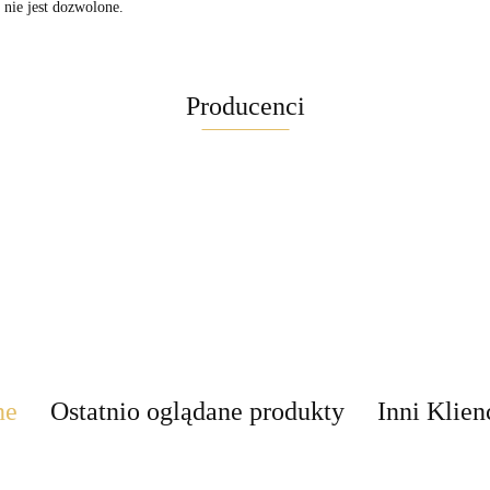
nie jest dozwolone.
Producenci
Maglite
ne
Ostatnio oglądane produkty
Inni Klien
Brite