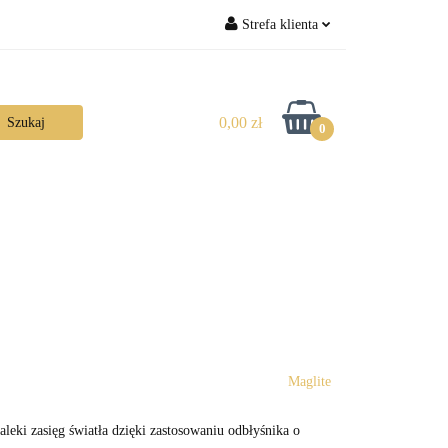
Strefa klienta
Zaloguj się
Zarejestruj się
0,00 zł
0
Dodaj zgłoszenie
Maglite
leki zasięg światła dzięki zastosowaniu odbłyśnika o