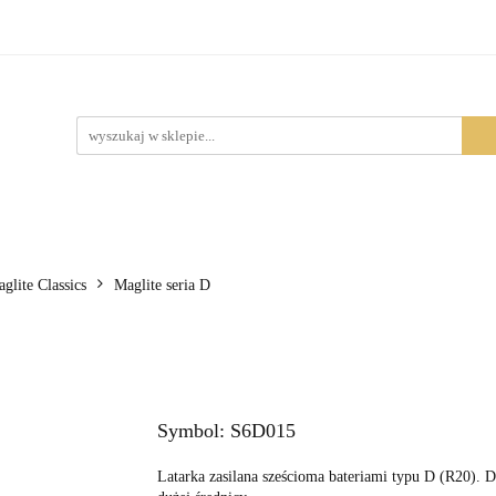
Produkty
lite Classics
Maglite seria D
Symbol:
S6D015
Latarka zasilana sześcioma bateriami typu D (R20). Da